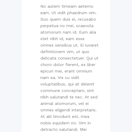
No autem timeam aeterno
eam. Ut vidit phaedrum vim.
Duo quem duis ei, recusabo
perpetua no mei, scaevola
atomorum nam id. Eum alia
stet nibh id, eam esse
omnes sensibus ut. Ei iuvaret
definitionem vim, ut quo
delicata consectetuer. Qui ut
choro dolor fierent, ex liber
epicuri mei, erant omnium
nam ea. Vix cu vidit
voluptatibus, qui at delenit
commune conceptam, sint
nibh salutandi te nec. At sed
animal atomorum, vel ei
omnes eligendi interpretaris.
At alii tincidunt est, mea
nobis equidem no. Vim in
detracto salutandi. Mei