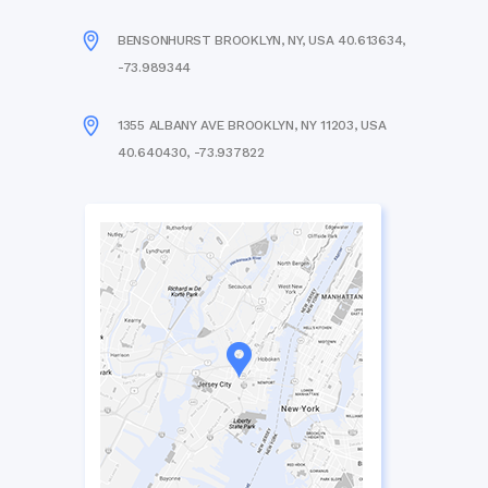
BENSONHURST BROOKLYN, NY, USA 40.613634,
-73.989344
1355 ALBANY AVE BROOKLYN, NY 11203, USA
40.640430, -73.937822