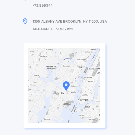
-73.989344
1355 ALBANY AVE BROOKLYN, NY 11203, USA
40.640430, -73.937822