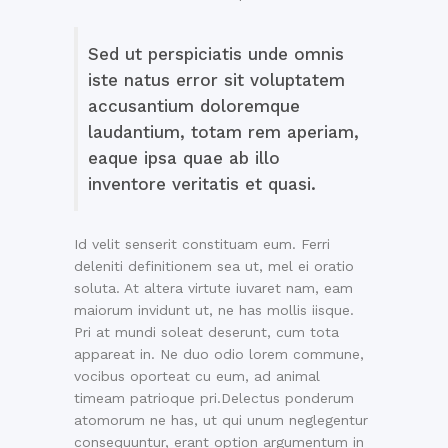
Sed ut perspiciatis unde omnis
iste natus error sit voluptatem
accusantium doloremque
laudantium, totam rem aperiam,
eaque ipsa quae ab illo
inventore veritatis et quasi.
Id velit senserit constituam eum. Ferri
deleniti definitionem sea ut, mel ei oratio
soluta. At altera virtute iuvaret nam, eam
maiorum invidunt ut, ne has mollis iisque.
Pri at mundi soleat deserunt, cum tota
appareat in. Ne duo odio lorem commune,
vocibus oporteat cu eum, ad animal
timeam patrioque pri.Delectus ponderum
atomorum ne has, ut qui unum neglegentur
consequuntur, erant option argumentum in