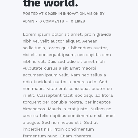
the world.
POSTED AT 09:25H
IN
INNOVATION
,
VISION
BY
ADMIN
0 COMMENTS
0
LIKES
Lorem ipsum dolor sit amet, proin gravida
nibh vel velit auctor aliquet. Aenean
sollicitudin, lorem quis bibendum auctor,
nisi elit consequat ipsum, nec sagittis sem
nibh id elit. Duis sed odio sit amet nibh
vulputate cursus a sit amet maorbi
accumsan ipsum velit. Nam nec tellus a
odio tincidunt auctor a ornare odio. Sed
non mauris vitae erat consequat auctor eu
in elit. Classaptent taciti sociosqu ad litora
torquent per conubia nostra, per inceptos
himenaeos. Mauris in erat justo. Nullam ac
urna eu felis dapibus condimentum sit amet
a augue. Sed non neque elit. Sed ut
imperdiet nisi. Proin condimentum
fermentum nunc. Etiam pharetra.