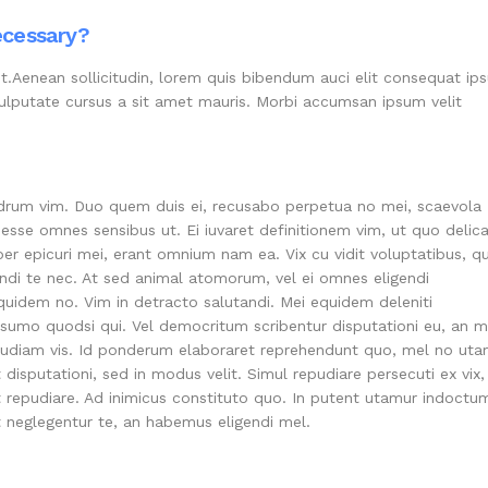
ecessary?
et.Aenean sollicitudin, lorem quis bibendum auci elit consequat ips
 vulputate cursus a sit amet mauris. Morbi accumsan ipsum velit
rum vim. Duo quem duis ei, recusabo perpetua no mei, scaevola
sse omnes sensibus ut. Ei iuvaret definitionem vim, ut quo delic
ber epicuri mei, erant omnium nam ea. Vix cu vidit voluptatibus, qu
di te nec. At sed animal atomorum, vel ei omnes eligendi
 equidem no. Vim in detracto salutandi. Mei equidem deleniti
 sumo quodsi qui. Vel democritum scribentur disputationi eu, an m
s audiam vis. Id ponderum elaboraret reprehendunt quo, mel no ut
disputationi, sed in modus velit. Simul repudiare persecuti ex vix,
et repudiare. Ad inimicus constituto quo. In putent utamur indoctu
 neglegentur te, an habemus eligendi mel.