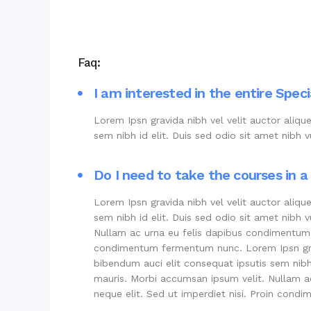
Faq:
I am interested in the entire Speci
Lorem Ipsn gravida nibh vel velit auctor aliqu
sem nibh id elit. Duis sed odio sit amet nibh
Do I need to take the courses in a 
Lorem Ipsn gravida nibh vel velit auctor aliqu
sem nibh id elit. Duis sed odio sit amet nibh 
Nullam ac urna eu felis dapibus condimentum s
condimentum fermentum nunc. Lorem Ipsn gravid
bibendum auci elit consequat ipsutis sem nibh 
mauris. Morbi accumsan ipsum velit. Nullam 
neque elit. Sed ut imperdiet nisi. Proin con