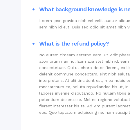
What background knowledge is n
Lorem Ipsn gravida nibh vel velit auctor aliqu
sem nibh id elit. Duis sed odio sit amet nibh
What is the refund policy?
No autem timeam aeterno eam. Ut vidit phaed
atomorum nam id. Eum alia stet nibh id, eam e
consectetuer. Qui ut choro dolor fierent, ex li
delenit commune conceptam, sint nibh salutan
interpretaris. At alii tincidunt est, mea nobis
mnesarchum ea, soluta repudiandae his ut, in
labores invenire disputando. No nullam libri
petentium deseruisse. Mel ne regione volutpat 
fierent interesset his te. Ad vim putent laore
eos. Quo luptatum adipiscing ne, nam suscipit