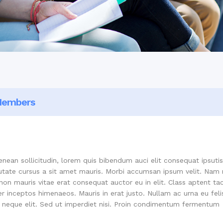
embers
enean sollicitudin, lorem quis bibendum auci elit consequat ipsutis
lputate cursus a sit amet mauris. Morbi accumsan ipsum velit. Nam
non mauris vitae erat consequat auctor eu in elit. Class aptent tac
r inceptos himenaeos. Mauris in erat justo. Nullam ac urna eu feli
neque elit. Sed ut imperdiet nisi. Proin condimentum fermentum