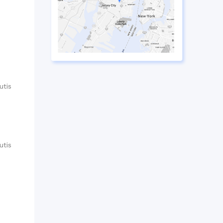
utis
utis