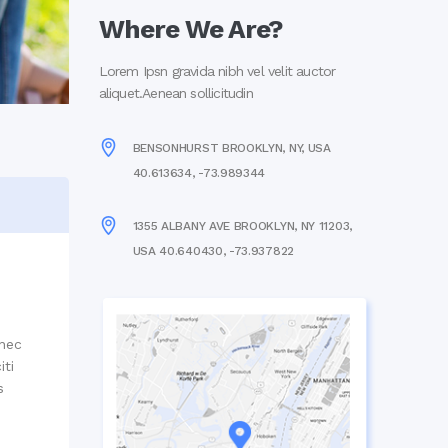
Where We Are?
Lorem Ipsn gravida nibh vel velit auctor
aliquet.Aenean sollicitudin
BENSONHURST BROOKLYN, NY, USA
40.613634, -73.989344
1355 ALBANY AVE BROOKLYN, NY 11203,
USA 40.640430, -73.937822
 nec
iti
s