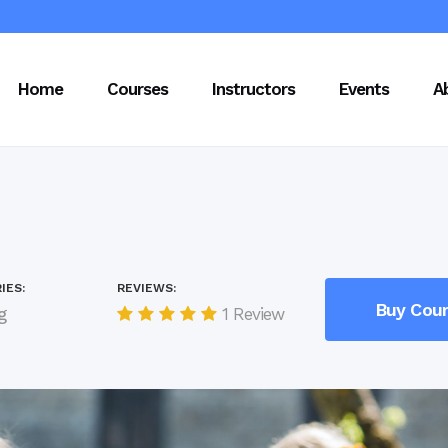
Home
Courses
Instructors
Events
A
IES:
REVIEWS:
Buy Cou
g
1 Review