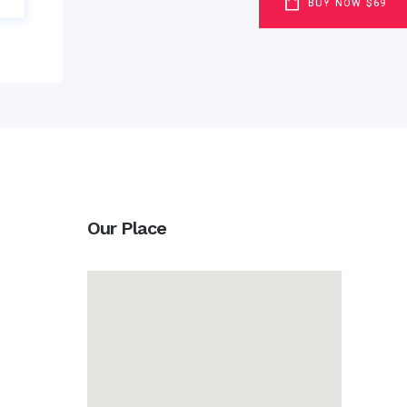
BUY NOW $69
Our Place