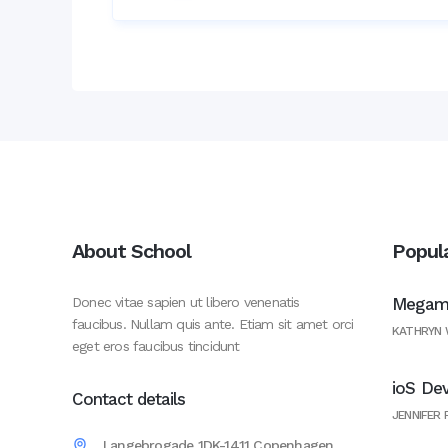
About School
Popul
Donec vitae sapien ut libero venenatis
Megama
faucibus. Nullam quis ante. Etiam sit amet orci
KATHRYN
eget eros faucibus tincidunt
ioS De
Contact details
JENNIFER
Langebrogade 1DK-1411 Copenhagen