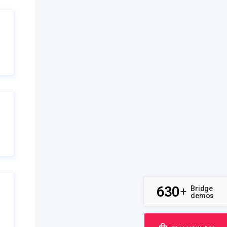
630
Bridge
+
demos